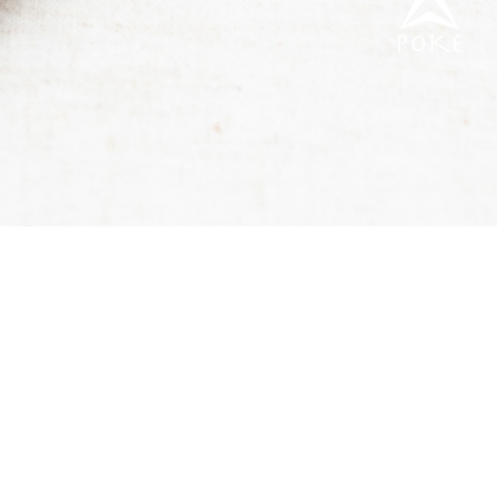
POKE
（有）森工芸
〒770-0866 徳島市末広3丁目5-34
TEL : 088-653-7518
うすくスライスした木「ツキイタ」を使ってもの作りをしていま
す。
ツキイタを使った家具等の加工も承ります。お気軽にお問い合わ