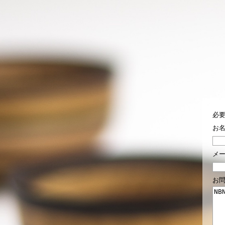
必
お
メ
お