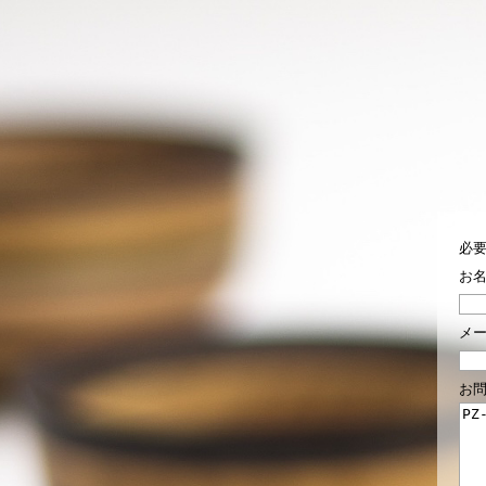
必
お
メ
お