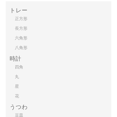
トレー
正方形
長方形
六角形
八角形
時計
四角
丸
星
花
うつわ
豆皿