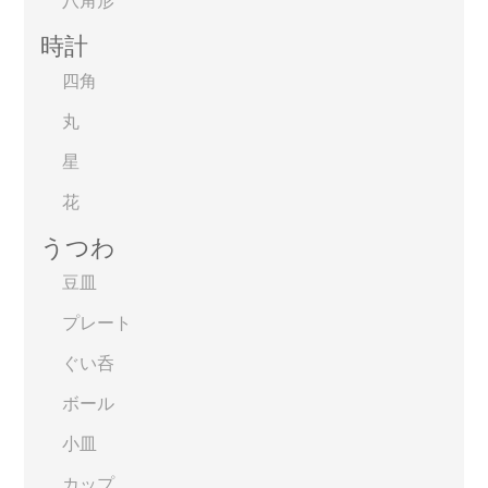
時計
四角
丸
星
花
うつわ
豆皿
プレート
ぐい呑
ボール
小皿
カップ