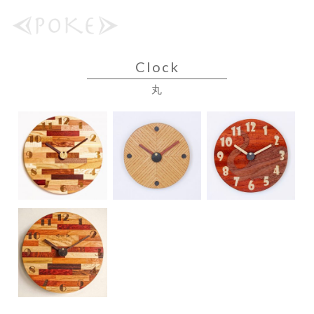
Clock
丸