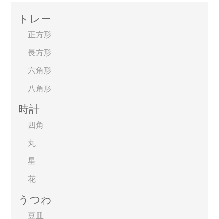
トレー
正方形
長方形
六角形
八角形
時計
四角
丸
星
花
うつわ
豆皿