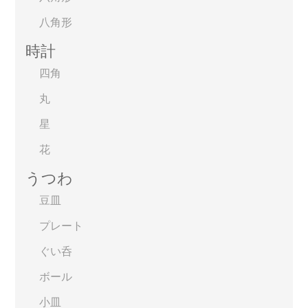
八角形
時計
四角
丸
星
花
うつわ
豆皿
プレート
ぐい呑
ボール
小皿