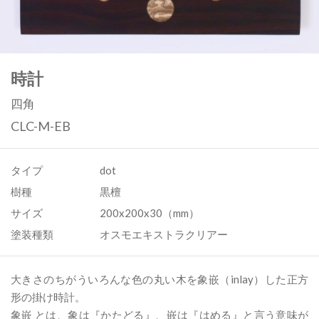
時計
四角
CLC-M-EB
タイプ
dot
樹種
黒檀
サイズ
200x200x30（mm）
塗装種類
オスモエキストラクリアー
大きさのちがういろんな色の丸い木を象嵌（inlay）した正方
形の掛け時計。
象嵌 とは、象は『かたどる』、嵌は『はめる』と言う意味が