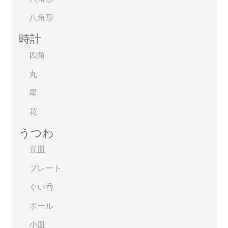
八角形
時計
四角
丸
星
花
うつわ
豆皿
プレート
ぐい呑
ボール
小皿