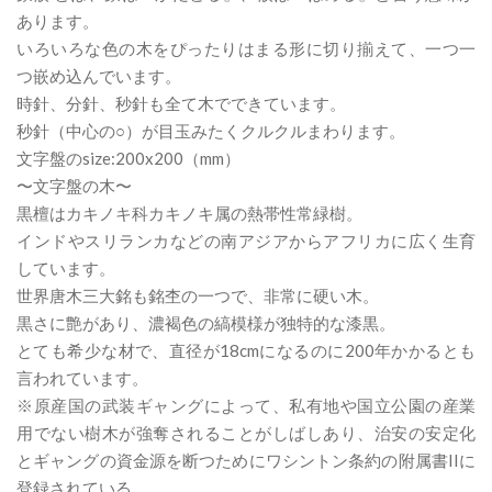
あります。
いろいろな色の木をぴったりはまる形に切り揃えて、一つ一
つ嵌め込んでいます。
時針、分針、秒針も全て木でできています。
秒針（中心の○）が目玉みたくクルクルまわります。
文字盤のsize:200x200（mm）
〜文字盤の木〜
黒檀はカキノキ科カキノキ属の熱帯性常緑樹。
インドやスリランカなどの南アジアからアフリカに広く生育
しています。
世界唐木三大銘も銘杢の一つで、非常に硬い木。
黒さに艶があり、濃褐色の縞模様が独特的な漆黒。
とても希少な材で、直径が18cmになるのに200年かかるとも
言われています。
※原産国の武装ギャングによって、私有地や国立公園の産業
用でない樹木が強奪されることがしばしあり、治安の安定化
とギャングの資金源を断つためにワシントン条約の附属書IIに
登録されている。