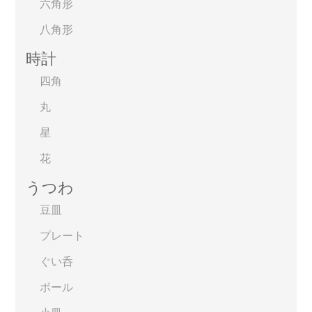
六角形
八角形
時計
四角
丸
星
花
うつわ
豆皿
プレート
ぐい呑
ボール