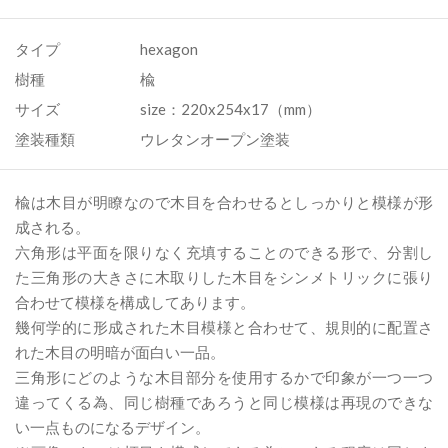
タイプ
hexagon
樹種
楡
サイズ
size：220x254x17（mm）
塗装種類
ウレタンオープン塗装
楡は木目が明瞭なので木目を合わせるとしっかりと模様が形
成される。
六角形は平面を限りなく充填することのできる形で、分割し
た三角形の大きさに木取りした木目をシンメトリックに張り
合わせて模様を構成してあります。
幾何学的に形成された木目模様と合わせて、規則的に配置さ
れた木目の明暗が面白い一品。
三角形にどのような木目部分を使用するかで印象が一つ一つ
違ってくる為、同じ樹種であろうと同じ模様は再現のできな
い一点ものになるデザイン。