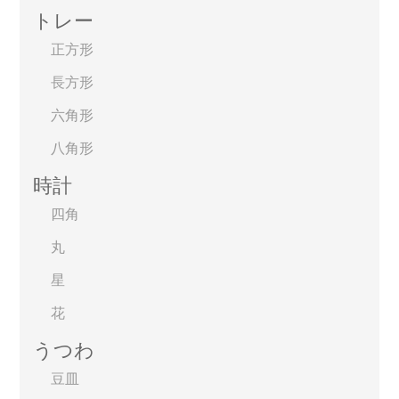
トレー
正方形
長方形
六角形
八角形
時計
四角
丸
星
花
うつわ
豆皿