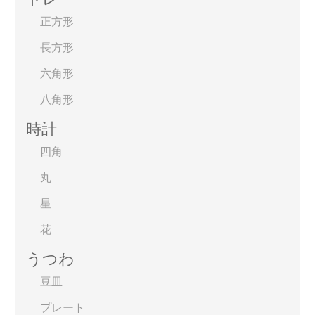
正方形
長方形
六角形
八角形
時計
四角
丸
星
花
うつわ
豆皿
プレート