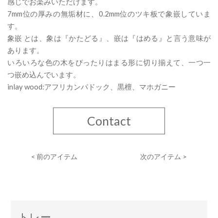
感じでお楽みいただけます。
7mm位の厚みの無垢材に、0.2mm位のツキ板で象嵌していま
す。
象嵌 とは、象は『かたどる』、嵌は『はめる』と言う意味が
あります。
いろいろな色の木をぴったりはまる形に切り揃えて、一つ一
つ嵌め込んでいます。
inlay wood:アフリカンパドック、黒檀、マホガニー
Contact
< 前のアイテム
次のアイテム >
トレー