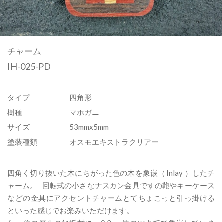
チャーム
IH-025-PD
タイプ
四角形
樹種
マホガニ
サイズ
53mmx5mm
塗装種類
オスモエキストラクリアー
四角く切り抜いた木にちがった色の木を象嵌（ Inlay ）したチ
ャーム。 回転式の小さなナスカン金具ですの鞄やキーケース
などの金具にアクセントチャームとてちょこっと引っ掛ける
といった感じでお楽みいただけます。