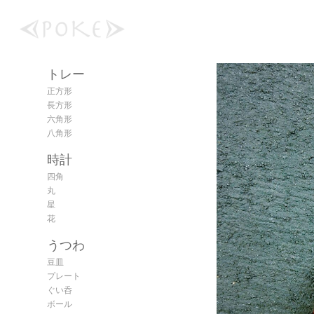
トレー
正方形
長方形
六角形
八角形
時計
四角
丸
星
花
うつわ
豆皿
プレート
ぐい呑
ボール