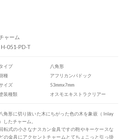
チャーム
IH-051-PD-T
タイプ
八角形
樹種
アフリカンパドック
サイズ
53mmx7mm
塗装種類
オスモエキストラクリアー
八角形に切り抜いた木にちがった色の木を象嵌（ Inlay
）したチャーム。
回転式の小さなナスカン金具ですの鞄やキーケースな
どの金具にアクセントチャームとてちょこっと引っ掛