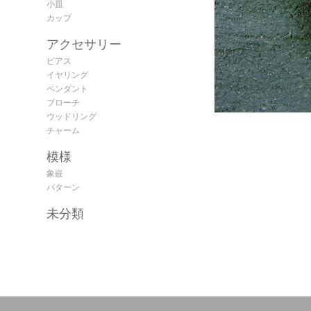
小皿
カップ
アクセサリー
ピアス
イヤリング
ペンダント
ブローチ
ウッドリング
チャーム
模様
象嵌
パターン
未分類