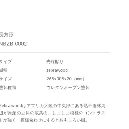
長方形
NBZB-0002
タイプ
光線貼り
樹種
zebrawood
サイズ
265x385x20（mm）
塗装種類
ウレタンオープン塗装
Zebra woodはアフリカ大陸の中央部にある熱帯雨林周
辺が原産の豆科の広葉樹。しましま模様のコントラス
トが強く、模様合わせにするとおもしろい樹。