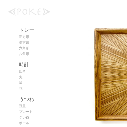
トレー
正方形
長方形
六角形
八角形
時計
四角
丸
星
花
うつわ
豆皿
プレート
ぐい呑
ボール