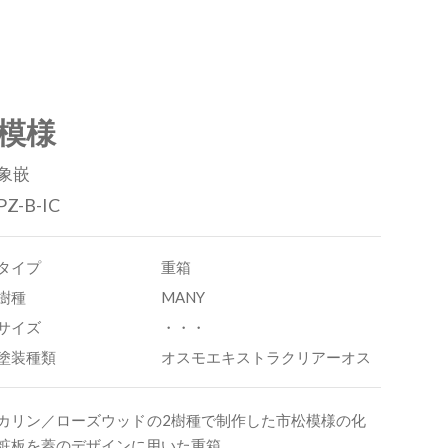
模様
象嵌
PZ-B-IC
タイプ
重箱
樹種
MANY
サイズ
・・・
塗装種類
オスモエキストラクリアーオス
カリン／ローズウッドの2樹種で制作した市松模様の化
粧板を蓋のデザインに用いた重箱。