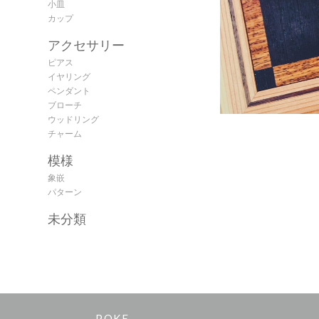
小皿
カップ
アクセサリー
ピアス
イヤリング
ペンダント
ブローチ
ウッドリング
チャーム
模様
象嵌
パターン
未分類
POKE