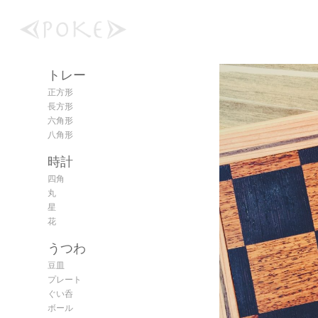
トレー
正方形
長方形
六角形
八角形
時計
四角
丸
星
花
うつわ
豆皿
プレート
ぐい呑
ボール