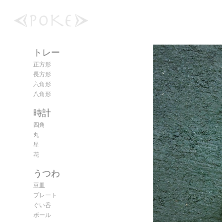
トレー
正方形
長方形
六角形
八角形
時計
四角
丸
星
花
うつわ
豆皿
プレート
ぐい呑
ボール