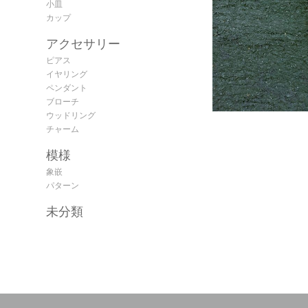
小皿
カップ
アクセサリー
ピアス
イヤリング
ペンダント
ブローチ
ウッドリング
チャーム
模様
象嵌
パターン
未分類