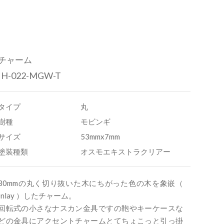
チャーム
IH-022-MGW-T
タイプ
丸
樹種
モビンギ
サイズ
53mmx7mm
塗装種類
オスモエキストラクリアー
30mmの丸く切り抜いた木にちがった色の木を象嵌（
Inlay ）したチャーム。
回転式の小さなナスカン金具ですの鞄やキーケースな
どの金具にアクセントチャームとてちょこっと引っ掛