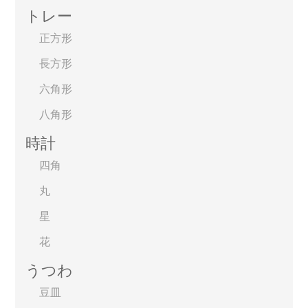
トレー
正方形
長方形
六角形
八角形
時計
四角
丸
星
花
うつわ
豆皿