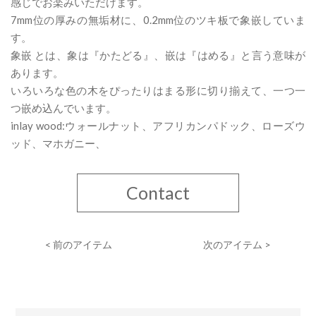
感じでお楽みいただけます。
7mm位の厚みの無垢材に、0.2mm位のツキ板で象嵌していま
す。
象嵌 とは、象は『かたどる』、嵌は『はめる』と言う意味が
あります。
いろいろな色の木をぴったりはまる形に切り揃えて、一つ一
つ嵌め込んでいます。
inlay wood:ウォールナット、アフリカンパドック、ローズウ
ッド、マホガニー、
Contact
< 前のアイテム
次のアイテム >