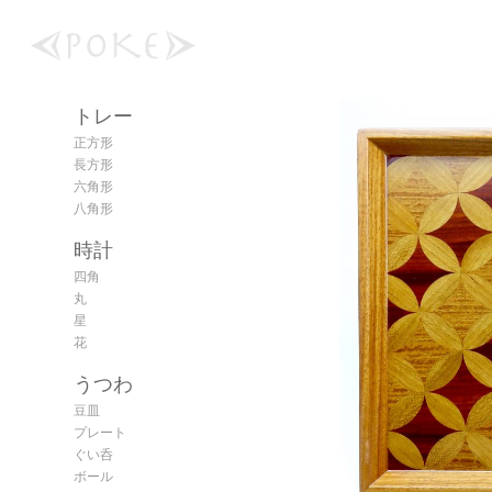
トレー
正方形
長方形
六角形
八角形
時計
四角
丸
星
花
うつわ
豆皿
プレート
ぐい呑
ボール