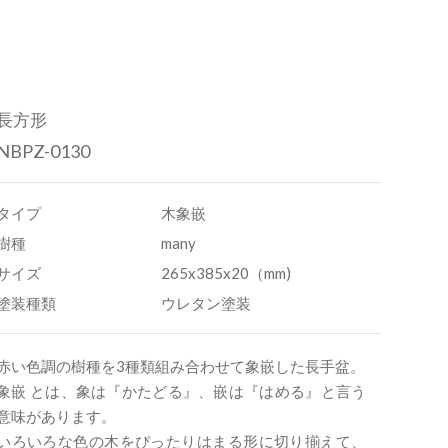
長方形
NBPZ-0130
タイプ
木象嵌
樹種
many
サイズ
265x385x20（mm)
塗装種類
ウレタン塗装
赤い色調の樹種を3種類組み合わせて象嵌した長手盆。
象嵌 とは、象は『かたどる』、嵌は『はめる』と言う
意味があります。
いろいろな色の木をぴったりはまる形に切り揃えて、