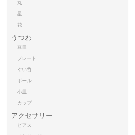
丸
星
花
うつわ
豆皿
プレート
ぐい呑
ボール
小皿
カップ
アクセサリー
ピアス