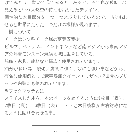
けてみたり、動いて見てみると、あるところで色が反転して
見えるという天然杢の特性を活かしたデザイン。
個性的な木目部分を一つ一つ木取りしているので、貼りあわ
せると世界にたった一つだけの模様が現れます。
～樹について～
チークはシソ科チーク属の落葉広葉樹。
ビルマ、ベトナム、インドネシアなど南アジアから東南アジ
アの熱帯モンスーン気候地域に生育している。
船舶・家具、建材など幅広く使用されています。
油分が多い為、酸化／腐食に強く、水にも強い事などから、
有名な使用例として豪華客船クイーンエリザベス2世号のブリ
ッジや内装にも使われています。
※ブックマッチとは
スライスした木を、本のページをめくるように1枚目（表）、
2枚目（裏）、3枚目（表）・・・と木目模様が左右対称にな
るように貼り合わせる事。