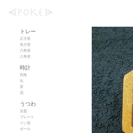
トレー
正方形
長方形
六角形
八角形
時計
四角
丸
星
花
うつわ
豆皿
プレート
ぐい呑
ボール