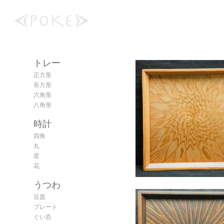
トレー
正方形
長方形
六角形
八角形
時計
四角
丸
星
花
うつわ
豆皿
プレート
ぐい呑