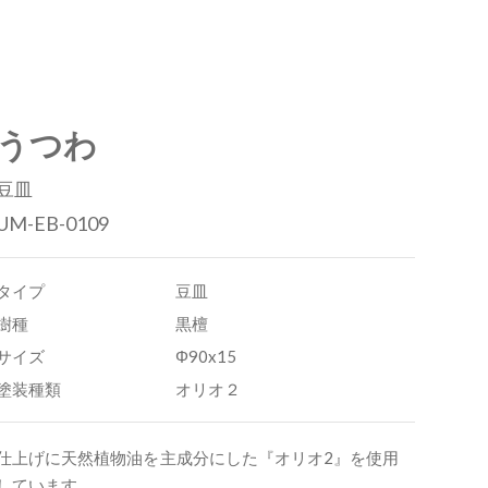
うつわ
豆皿
UM-EB-0109
タイプ
豆皿
樹種
黒檀
サイズ
Φ90x15
塗装種類
オリオ２
仕上げに天然植物油を主成分にした『オリオ2』を使用
しています。