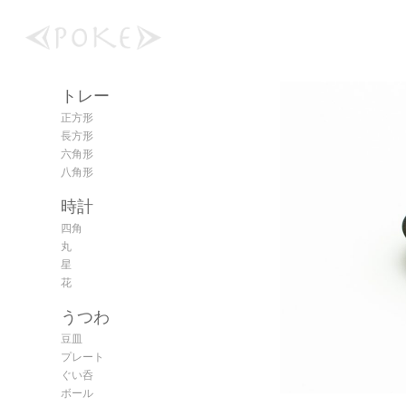
トレー
正方形
長方形
六角形
八角形
時計
四角
丸
星
花
うつわ
豆皿
プレート
ぐい呑
ボール