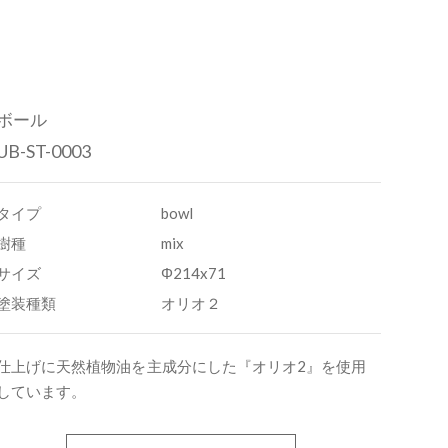
ボール
UB-ST-0003
タイプ
bowl
樹種
mix
サイズ
Φ214x71
塗装種類
オリオ２
仕上げに天然植物油を主成分にした『オリオ2』を使用
しています。