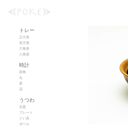
トレー
正方形
長方形
六角形
八角形
時計
四角
丸
星
花
うつわ
豆皿
プレート
ぐい呑
ボール